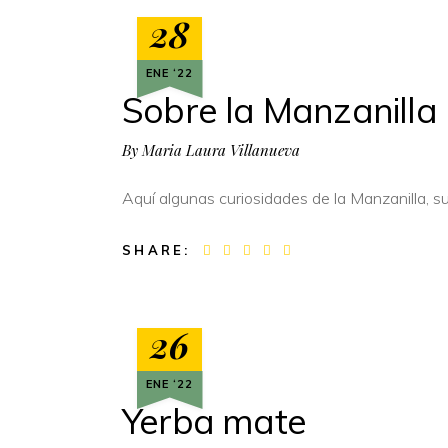
28
ENE ‘22
Sobre la Manzanilla
By
Maria Laura Villanueva
Aquí algunas curiosidades de la Manzanilla, s
SHARE:
26
ENE ‘22
Yerba mate