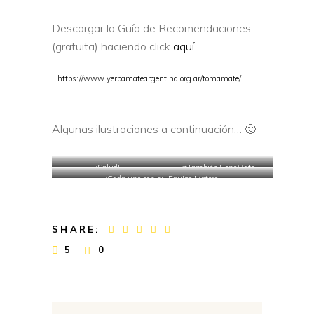
Descargar la Guía de Recomendaciones
(gratuita) haciendo click
aquí.
https://www.yerbamateargentina.org.ar/tomamate/
Algunas ilustraciones a continuación… 🙂
¡Salud!
#TambiénTieneMate
¡Cada uno con su Equipo Matero!
SHARE:
5
0