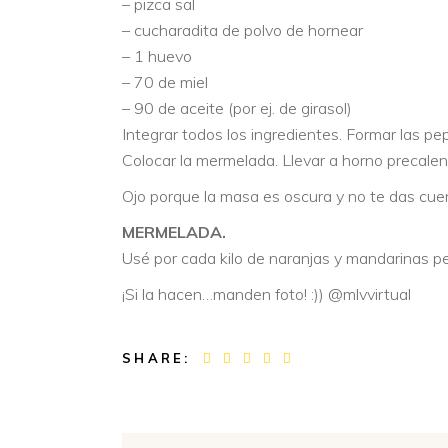
– pizca sal
– cucharadita de polvo de hornear
– 1 huevo
– 70 de miel
– 90 de aceite (por ej. de girasol)
Integrar todos los ingredientes. Formar las p
Colocar la mermelada. Llevar a horno precale
Ojo porque la masa es oscura y no te das cu
MERMELADA.
Usé por cada kilo de naranjas y mandarinas p
¡Si la hacen…manden foto! :)) @mlvvirtual
SHARE: