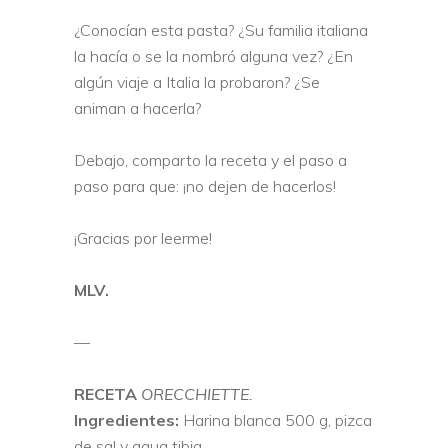
¿Conocían esta pasta? ¿Su familia italiana
la hacía o se la nombró alguna vez? ¿En
algún viaje a Italia la probaron? ¿Se
animan a hacerla?
Debajo, comparto la receta y el paso a
paso para que: ¡no dejen de hacerlos!
¡Gracias por leerme!
MLV.
—
RECETA
ORECCHIETTE.
Ingredientes:
Harina blanca 500 g, pizca
de sal y agua tibia.